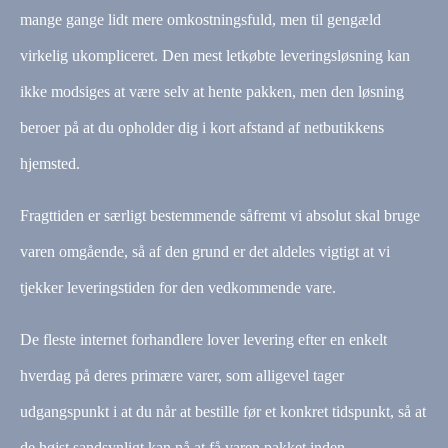
mange gange lidt mere omkostningsfuld, men til gengæld
virkelig ukompliceret. Den mest letkøbte leveringsløsning kan
ikke modsiges at være selv at hente pakken, men den løsning
beroer på at du opholder dig i kort afstand af netbutikkens
hjemsted.
Fragttiden er særligt bestemmende såfremt vi absolut skal bruge
varen omgående, så af den grund er det aldeles vigtigt at vi
tjekker leveringstiden for den vedkommende vare.
De fleste internet forhandlere lover levering efter en enkelt
hverdag på deres primære varer, som alligevel tager
udgangspunkt i at du når at bestille før et konkret tidspunkt, så at
de højst sandsynligt kan nå at få varen pakket inden