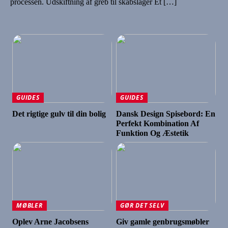
processen. Udskiftning af greb til skabslåger Et […]
GUIDES
GUIDES
Det rigtige gulv til din bolig
Dansk Design Spisebord: En
Perfekt Kombination Af
Funktion Og Æstetik
MØBLER
GØR DET SELV
Oplev Arne Jacobsens
Giv gamle genbrugsmøbler