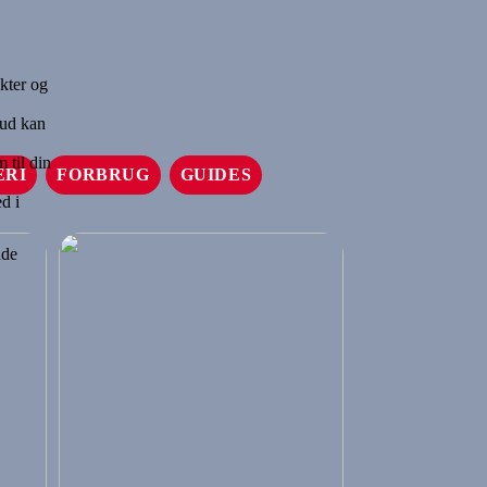
kter og
 ud kan
 til din
ERI
FORBRUG
GUIDES
d i