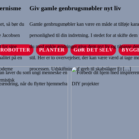
dernisme
Giv gamle genbrugsmøbler nyt liv
tet, så bør du
Gamle genbrugsmøbler kan være en måde at tilføje kara
e Jacobsen
personlighed til din indretning. I stedet for at skifte dem
 for sine
du med enkle ændringer give dem nyt liv og tilpasse dem
ROBOTTER
PLANTER
GØR DET SELV
BYGG
alitet på en
stil. Her er to overvejelser, der kan være værd at tage me
Moderne
processen. Udskiftning af greb til skabslåger Et […]
rnistisk