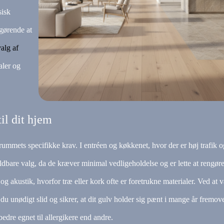
sisk
fgørende at
alg af
aler og
il dit hjem
 rummets specifikke krav. I entréen og køkkenet, hvor der er høj trafik o
holdbare valg, da de kræver minimal vedligeholdelse og er lette at rengøre
 akustik, hvorfor træ eller kork ofte er foretrukne materialer. Ved at 
du unødigt slid og sikrer, at dit gulv holder sig pænt i mange år fremov
bedre egnet til allergikere end andre.