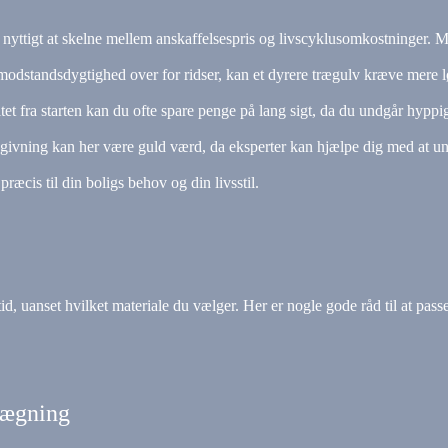
 er nyttigt at skelne mellem anskaffelsespris og livscyklusomkostninger. 
 modstandsdygtighed over for ridser, kan et dyrere trægulv kræve mere 
litet fra starten kan du ofte spare penge på lang sigt, da du undgår hyppi
 rådgivning kan her være guld værd, da eksperter kan hjælpe dig med at u
ræcis til din boligs behov og din livsstil.
tid, uanset hvilket materiale du vælger. Her er nogle gode råd til at pass
lægning