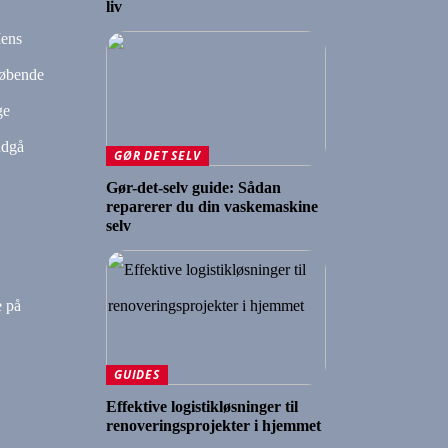
liv
Mens
løbende
ge
ndgå
GØR DET SELV
Gør-det-selv guide: Sådan
reparerer du din vaskemaskine
selv
e på
GUIDES
Effektive logistikløsninger til
renoveringsprojekter i hjemmet