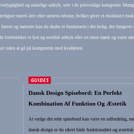
edygtighed og naturlige udtryk, selv i de prisvenlige kategorier. Mang
erligner træets årer eller stenens tekstur, hvilket giver et eksklusivt loo
e farver og mønstre kan du skabe et fundament i din bolig, der fungere
du foretrækker et lyst og nordisk udtryk eller en mere mørk og varm at
sker uden at gå på kompromis med kvaliteten.
GUIDES
Dansk Design Spisebord: En Perfekt
Kombination Af Funktion Og Æstetik
At vælge det rette spisebord kan være en udfordring, 
dansk design er du sikret både funktionalitet og æstetisk