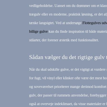
vedligeholdelse. Uanset om du drømmer om et klas
trægulv eller en moderne, praktisk løsning, er det a
tænke langsigtet. Ved at undersøge
Flottegulves udv
billige gulve
kan du finde inspiration til både materi
stilarter, der forener æstetik med funktionalitet.
Sådan vælger du det rigtige gulv t
Når du skal udskifte gulve, er det vigtigt at vurdere
for fugt, vil vinyl eller klinker ofte være det mest 
og soveværelset prioriterer mange derimod komfort og
gulv, der passer til rummets anvendelse, forebygger 
også at overveje indeklimaet, da visse materialer er 