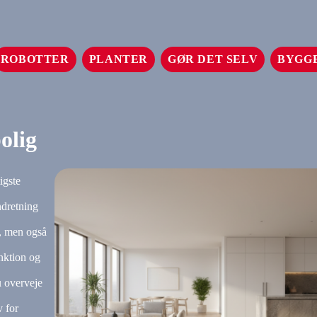
ROBOTTER
PLANTER
GØR DET SELV
BYGG
bolig
igste
ndretning
d, men også
nktion og
u overveje
v for