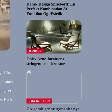
Dansk Design Spisebord: En
Perfekt Kombination Af
Funktion Og Æstetik
MØBLER
Oplev Arne Jacobsens
stringente modernisme
g risiko
. I stuen
vælge et
er. Husk
GØR DET SELV
Giv gamle genbrugsmøbler nyt