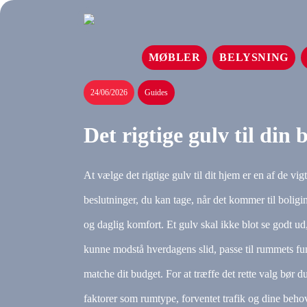
MØBLER
BELYSNING
24/06/2026
Guides
Det rigtige gulv til din 
At vælge det rigtige gulv til dit hjem er en af de vigt
beslutninger, du kan tage, når det kommer til boligi
og daglig komfort. Et gulv skal ikke blot se godt u
kunne modstå hverdagens slid, passe til rummets fu
matche dit budget. For at træffe det rette valg bør d
faktorer som rumtype, forventet trafik og dine beho