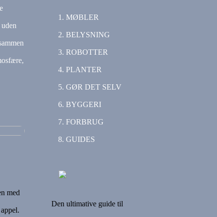
e
MØBLER
k uden
BELYSNING
r sammen
ROBOTTER
mosfære,
PLANTER
GØR DET SELV
BYGGERI
FORBRUG
GUIDES
men med
Den ultimative guide til
 appel.