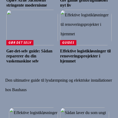
Oplev Arne Jacobsens
Giv gamle genbrugsmøbler
stringente modernisme
nyt liv
GØR DET SELV
GUIDES
Gør-det-selv guide: Sådan
Effektive logistikløsninger til
reparerer du din
renoveringsprojekter i
vaskemaskine selv
hjemmet
Den ultimative guide til lysdæmpning og elektriske installationer
hos Bauhaus