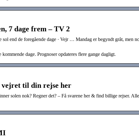
en, 7 dage frem – TV 2
sol end de foregående dage · Vejr … Mandag er begyndt gråt, men n
de kommende dage. Prognoser opdateres flere gange dagligt.
ejret til din rejse her
nner solen nok? Regner det? – Få svarene her & find billige rejser. All
MI