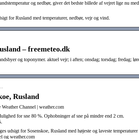
ndstemperatur og nedbør, giver det bedste billede af vejret lige nu med
dsigt for Rusland med temperaturer, nedbør, vejr og vind.
Rusland – freemeteo.dk
andsbyer og toponymer. aktuel vejr; i aften; onsdag; torsdag; fredag; lør
e…
koe, Rusland
e Weather Channel | weather.com
 Mulighed for sne 80 %. Ophobninger af sne på mindre end 2 cm.
.
es udsigt for Sosenskoe, Rusland med højeste og laveste temperaturer
el og weather.com