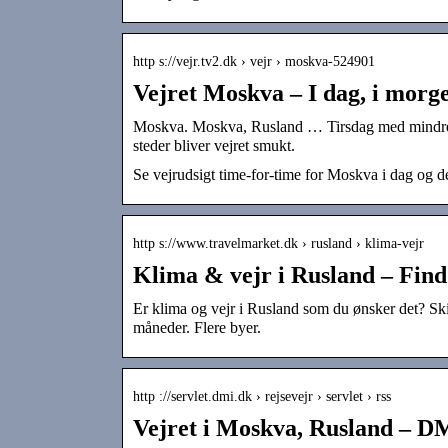
http s://vejr.tv2.dk › vejr › moskva-524901
Vejret Moskva – I dag, i morg
Moskva. Moskva, Rusland … Tirsdag med mindre 
steder bliver vejret smukt.
Se vejrudsigt time-for-time for Moskva i dag og 
http s://www.travelmarket.dk › rusland › klima-vejr
Klima & vejr i Rusland – Find v
Er klima og vejr i Rusland som du ønsker det? Ski
måneder. Flere byer.
http ://servlet.dmi.dk › rejsevejr › servlet › rss
Vejret i Moskva, Rusland – D