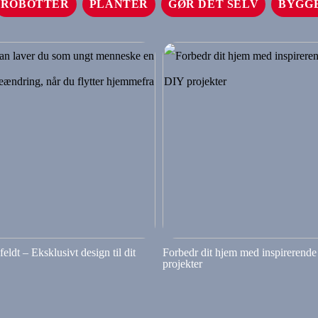
ROBOTTER
PLANTER
GØR DET SELV
BYGG
eldt – Eksklusivt design til dit
Forbedr dit hjem med inspirerend
projekter