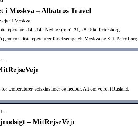
ma
et i Moskva – Albatros Travel
vejret i Moskva
attemperatur, -14, -14 ; Nedbør (mm), 31, 28 ; Skt. Petersborg.
 gennemsnitstemperaturer for eksempelvis Moskva og Skt. Petersborg
t-t…
 MitRejseVejr
for temperaturer, solskinstimer og nedbør. Alt om vejret i Rusland.
t-l…
ejrudsigt – MitRejseVejr