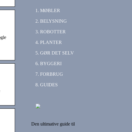
MØBLER
BELYSNING
ROBOTTER
ogle
PLANTER
GØR DET SELV
BYGGERI
FORBRUG
GUIDES
e
Den ultimative guide til