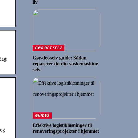
liv
GØR DET SELV
Gør-det-selv guide: Sådan
dag;
reparerer du din vaskemaskine
selv
GUIDES
Effektive logistikløsninger til
 og
renoveringsprojekter i hjemmet