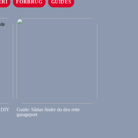
ERI
FORBRUG
GUIDES
e DIY
Guide: Sådan finder du den rette
garageport