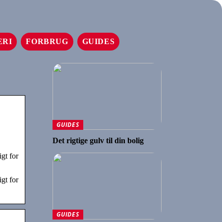
ERI
FORBRUG
GUIDES
GUIDES
Det rigtige gulv til din bolig
gt for
gt for
GUIDES