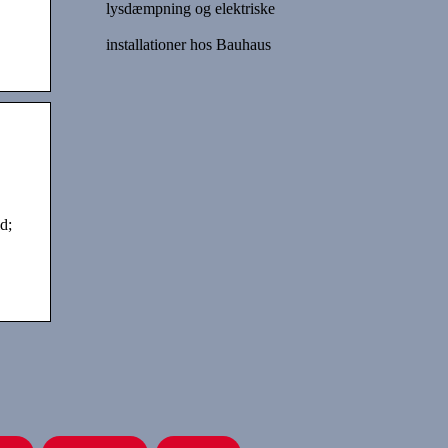
lysdæmpning og elektriske
installationer hos Bauhaus
d;