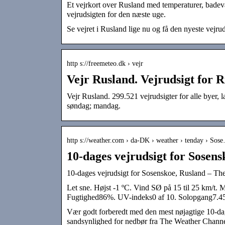
Et vejrkort over Rusland med temperaturer, badeva
vejrudsigten for den næste uge.
Se vejret i Rusland lige nu og få den nyeste vejru
http s://freemeteo.dk › vejr
Vejr Rusland. Vejrudsigt for 
Vejr Rusland. 299.521 vejrudsigter for alle byer, l
søndag; mandag.
http s://weather.com › da-DK › weather › tenday › Sos
10-dages vejrudsigt for Sosens
10-dages vejrudsigt for Sosenskoe, Rusland – Th
Let sne. Højst -1 ºC. Vind SØ på 15 til 25 km/t.
Fugtighed86%. UV-indeks0 af 10. Solopgang7.45
Vær godt forberedt med den mest nøjagtige 10-dag
sandsynlighed for nedbør fra The Weather Chann