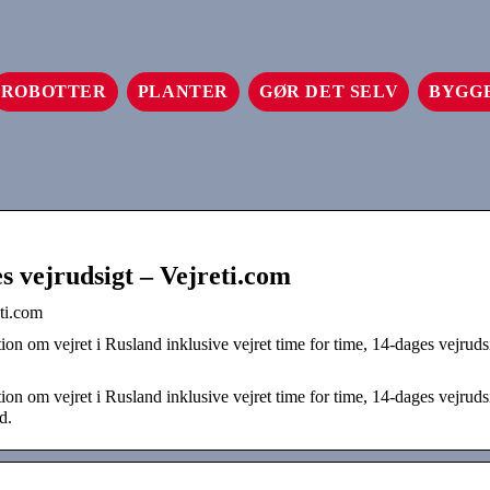
ROBOTTER
PLANTER
GØR DET SELV
BYGG
es vejrudsigt – Vejreti.com
eti.com
n om vejret i Rusland inklusive vejret time for time, 14-dages vejrudsi
n om vejret i Rusland inklusive vejret time for time, 14-dages vejrudsi
d.