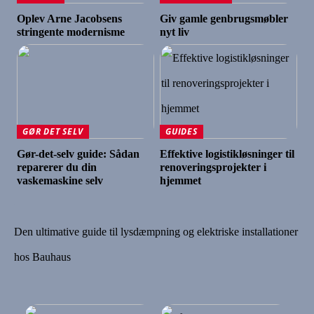
Oplev Arne Jacobsens
Giv gamle genbrugsmøbler
stringente modernisme
nyt liv
GØR DET SELV
GUIDES
Gør-det-selv guide: Sådan
Effektive logistikløsninger til
reparerer du din
renoveringsprojekter i
vaskemaskine selv
hjemmet
Den ultimative guide til lysdæmpning og elektriske installationer
hos Bauhaus