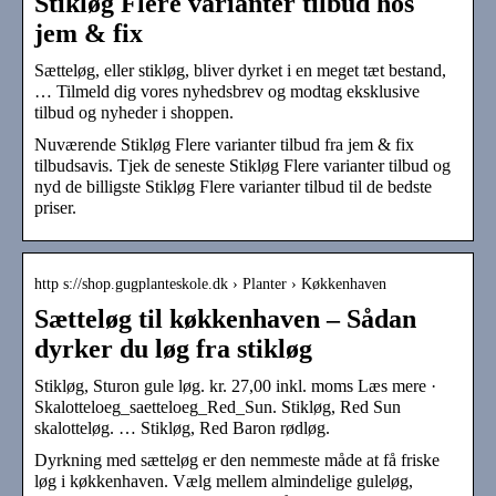
Stikløg Flere varianter tilbud hos
jem & fix
Sætteløg, eller stikløg, bliver dyrket i en meget tæt bestand,
… Tilmeld dig vores nyhedsbrev og modtag eksklusive
tilbud og nyheder i shoppen.
Nuværende Stikløg Flere varianter tilbud fra jem & fix
tilbudsavis. Tjek de seneste Stikløg Flere varianter tilbud og
nyd de billigste Stikløg Flere varianter tilbud til de bedste
priser.
http s://shop.gugplanteskole.dk › Planter › Køkkenhaven
Sætteløg til køkkenhaven – Sådan
dyrker du løg fra stikløg
Stikløg, Sturon gule løg. kr. 27,00 inkl. moms Læs mere ·
Skalotteloeg_saetteloeg_Red_Sun. Stikløg, Red Sun
skalotteløg. … Stikløg, Red Baron rødløg.
Dyrkning med sætteløg er den nemmeste måde at få friske
løg i køkkenhaven. Vælg mellem almindelige guleløg,