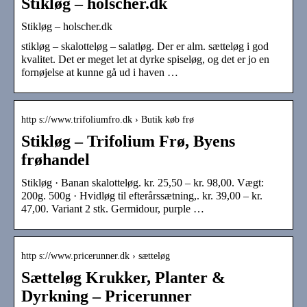
Stikløg – holscher.dk
Stikløg – holscher.dk
stikløg – skalotteløg – salatløg. Der er alm. sætteløg i god
kvalitet. Det er meget let at dyrke spiseløg, og det er jo en
fornøjelse at kunne gå ud i haven …
http s://www.trifoliumfro.dk › Butik køb frø
Stikløg – Trifolium Frø, Byens
frøhandel
Stikløg · Banan skalotteløg. kr. 25,50 – kr. 98,00. Vægt:
200g. 500g · Hvidløg til efterårssætning,. kr. 39,00 – kr.
47,00. Variant 2 stk. Germidour, purple …
http s://www.pricerunner.dk › sætteløg
Sætteløg Krukker, Planter &
Dyrkning – Pricerunner