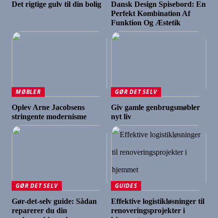
Det rigtige gulv til din bolig
Dansk Design Spisebord: En
Perfekt Kombination Af
Funktion Og Æstetik
MØBLER
GØR DET SELV
Oplev Arne Jacobsens
Giv gamle genbrugsmøbler
stringente modernisme
nyt liv
GØR DET SELV
GUIDES
Gør-det-selv guide: Sådan
Effektive logistikløsninger til
reparerer du din
renoveringsprojekter i