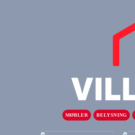
MØBLER
BELYSNING