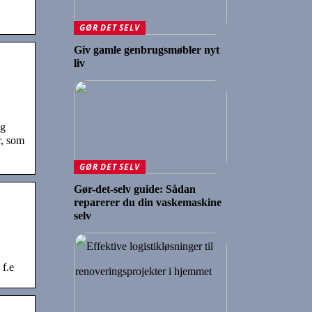
GØR DET SELV
Giv gamle genbrugsmøbler nyt
liv
ig
r, som
GØR DET SELV
Gør-det-selv guide: Sådan
reparerer du din vaskemaskine
selv
 f.e