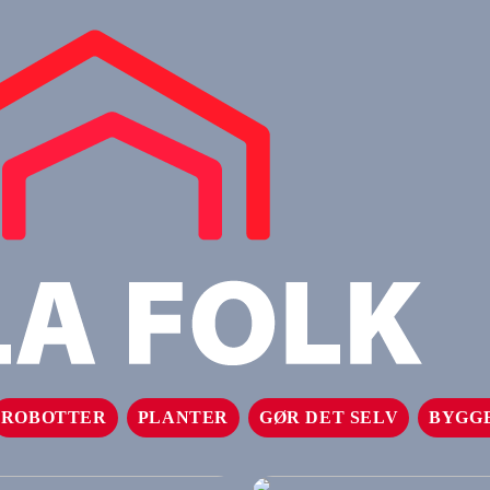
ROBOTTER
PLANTER
GØR DET SELV
BYGG