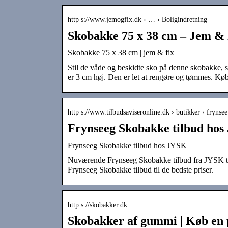
http s://www.jemogfix.dk › … › Boligindretning
Skobakke 75 x 38 cm – Jem & 
Skobakke 75 x 38 cm | jem & fix
Stil de våde og beskidte sko på denne skobakke, s
er 3 cm høj. Den er let at rengøre og tømmes. Køb
http s://www.tilbudsaviseronline.dk › butikker › fryns
Frynseeg Skobakke tilbud hos
Frynseeg Skobakke tilbud hos JYSK
Nuværende Frynseeg Skobakke tilbud fra JYSK til
Frynseeg Skobakke tilbud til de bedste priser.
http s://skobakker.dk
Skobakker af gummi | Køb en p