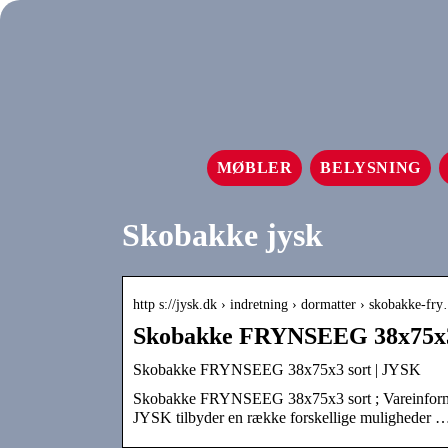
MØBLER
BELYSNING
Skobakke jysk
http s://jysk.dk › indretning › dormatter › skobakke-fr
Skobakke FRYNSEEG 38x75x3
Skobakke FRYNSEEG 38x75x3 sort | JYSK
Skobakke FRYNSEEG 38x75x3 sort ; Vareinformati
JYSK tilbyder en række forskellige muligheder 