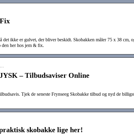
Fix
å det ikke er gulvet, der bliver beskidt. Skobakken måler 75 x 38 cm, 
 den her hos jem & fix.
ee…
 JYSK – Tilbudsaviser Online
budsavis. Tjek de seneste Frynseeg Skobakke tilbud og nyd de billigs
raktisk skobakke lige her!