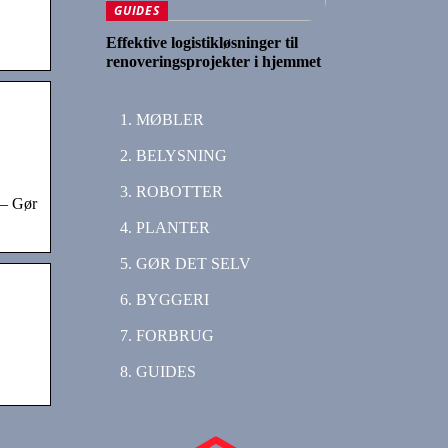
GUIDES
Effektive logistikløsninger til
renoveringsprojekter i hjemmet
MØBLER
BELYSNING
ROBOTTER
 – Gør
PLANTER
GØR DET SELV
BYGGERI
FORBRUG
GUIDES