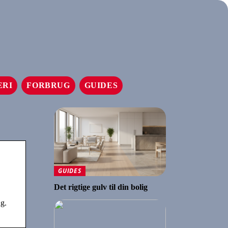
ERI
FORBRUG
GUIDES
GUIDES
Det rigtige gulv til din bolig
g.