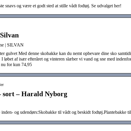
 snavs og være et godt sted at stille vådt fodtøj. Se udvalget her!
 Silvan
ine | SILVAN
tter gulvet Med denne skobakke kan du nemt opbevare dine sko samtid
I løbet af især efteråret og vinteren slæber vi vand og sne med indenfo
 nu for kun 74,95
ler
 sort – Harald Nyborg
nden- og udendørs:Skobakke til vådt og beskidt fodtøj.Plantebakke til