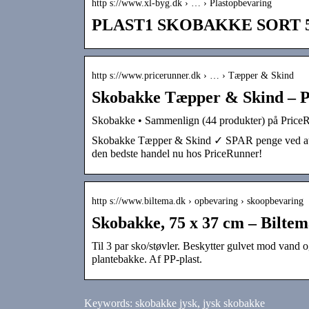
http s://www.xl-byg.dk › … › Plastopbevaring
PLAST1 SKOBAKKE SORT 50
http s://www.pricerunner.dk › … › Tæpper & Skind
Skobakke Tæpper & Skind – P
Skobakke • Sammenlign (44 produkter) på Price
Skobakke Tæpper & Skind ✓ SPAR penge ved at s
den bedste handel nu hos PriceRunner!
http s://www.biltema.dk › opbevaring › skoopbevaring
Skobakke, 75 x 37 cm – Biltem
Til 3 par sko/støvler. Beskytter gulvet mod vand 
plantebakke. Af PP-plast.
Keywords: skobakke jysk, jysk skobakke