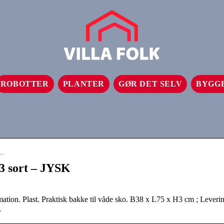
ROBOTTER
PLANTER
GØR DET SELV
BYGG
y…
 sort – JYSK
on. Plast. Praktisk bakke til våde sko. B38 x L75 x H3 cm ; Leverin
…