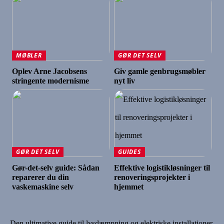
MØBLER
GØR DET SELV
Oplev Arne Jacobsens
Giv gamle genbrugsmøbler
stringente modernisme
nyt liv
GØR DET SELV
GUIDES
Gør-det-selv guide: Sådan
Effektive logistikløsninger til
reparerer du din
renoveringsprojekter i
vaskemaskine selv
hjemmet
Den ultimative guide til lysdæmpning og elektriske installationer