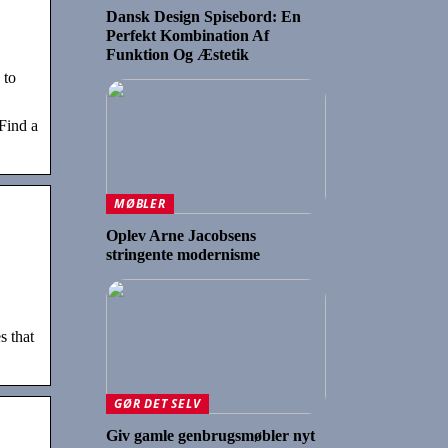
Dansk Design Spisebord: En
Perfekt Kombination Af
Funktion Og Æstetik
 to
Find a
MØBLER
Oplev Arne Jacobsens
stringente modernisme
s that
GØR DET SELV
Giv gamle genbrugsmøbler nyt