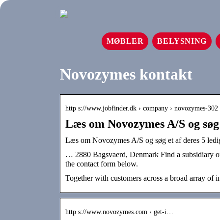
MØBLER
BELYSNING
Novozymes kontakt
http s://www.jobfinder.dk › company › novozymes-302
Læs om Novozymes A/S og søg e
Læs om Novozymes A/S og søg et af deres 5 ledig
… 2880 Bagsvaerd, Denmark Find a subsidiary offic
the contact form below.
Together with customers across a broad array of i
http s://www.novozymes.com › get-i…