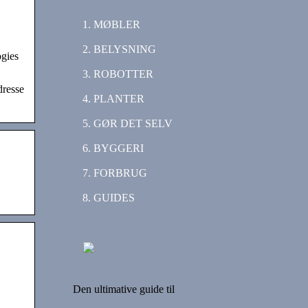
MØBLER
BELYSNING
ogies
ROBOTTER
dresse
PLANTER
GØR DET SELV
BYGGERI
FORBRUG
GUIDES
Den ultimative guide til