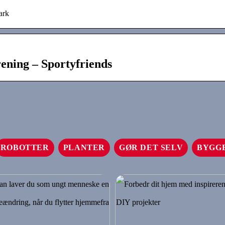
ark
ening – Sportyfriends
ROBOTTER
PLANTER
GØR DET SELV
BYGG