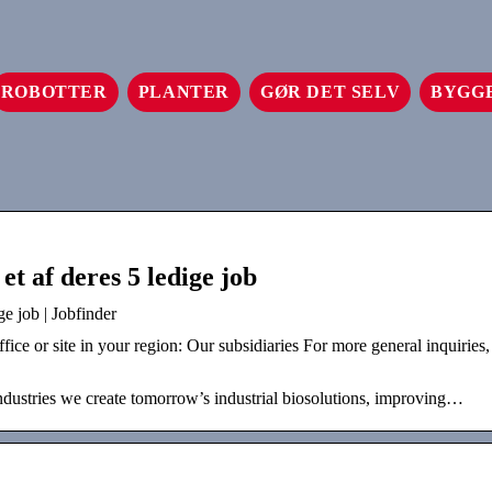
ROBOTTER
PLANTER
GØR DET SELV
BYGG
t af deres 5 ledige job
e job | Jobfinder
e or site in your region: Our subsidiaries For more general inquiries,
ndustries we create tomorrow’s industrial biosolutions, improving…