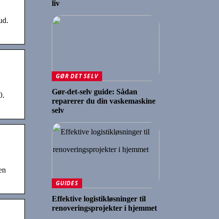
liv
ud.
GØR DET SELV
Gør-det-selv guide: Sådan
0.
reparerer du din vaskemaskine
selv
en
GUIDES
Effektive logistikløsninger til
renoveringsprojekter i hjemmet