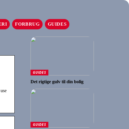
ERI
FORBRUG
GUIDES
GUIDES
Det rigtige gulv til din bolig
 use
GUIDES