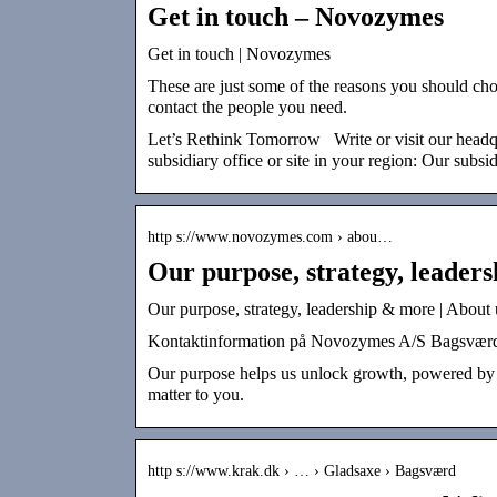
Get in touch – Novozymes
Get in touch | Novozymes
These are just some of the reasons you should ch
contact the people you need.
Let’s Rethink Tomorrow Write or visit our head
subsidiary office or site in your region: Our subsi
http s://www.novozymes.com › abou…
Our purpose, strategy, leader
Our purpose, strategy, leadership & more | Abou
Kontaktinformation på Novozymes A/S Bagsværd, t
Our purpose helps us unlock growth, powered by bi
matter to you.
http s://www.krak.dk › … › Gladsaxe › Bagsværd