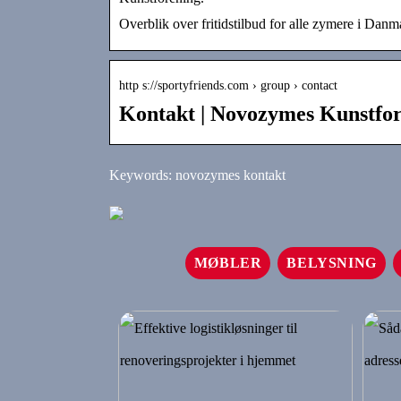
Overblik over fritidstilbud for alle zymere i Danm
http s://sportyfriends.com › group › contact
Kontakt | Novozymes Kunstfor
Keywords: novozymes kontakt
MØBLER
BELYSNING