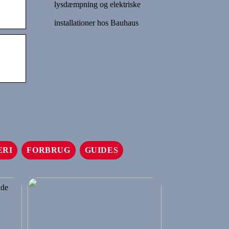
lysdæmpning og elektriske
installationer hos Bauhaus
ERI
FORBRUG
GUIDES