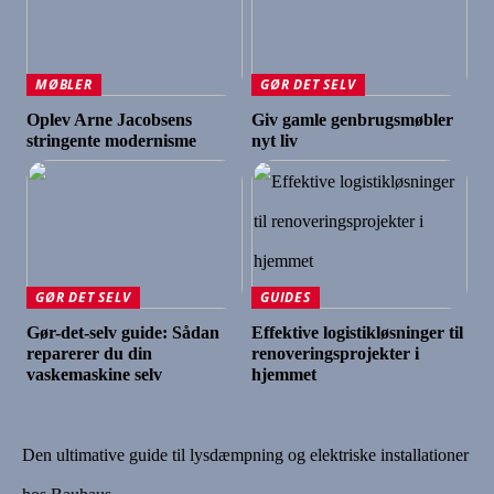
MØBLER
GØR DET SELV
Oplev Arne Jacobsens
Giv gamle genbrugsmøbler
stringente modernisme
nyt liv
GØR DET SELV
GUIDES
Gør-det-selv guide: Sådan
Effektive logistikløsninger til
reparerer du din
renoveringsprojekter i
vaskemaskine selv
hjemmet
Den ultimative guide til lysdæmpning og elektriske installationer