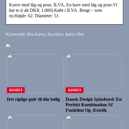
Kurve med låg og pose, ILVA, En kurv med låg og pose.Vi
har to (i alt DKK 1.000).Købt i ILVA. Brugt – som
ny.Højde: 62. Diameter: 51.
Keywords: ilva kurve, ilva kurv, kurve ilva
GUIDES
GUIDES
Det rigtige gulv til din bolig
Dansk Design Spisebord: En
Perfekt Kombination Af
Funktion Og Æstetik