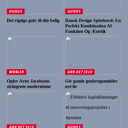
GUIDES
GUIDES
Det rigtige gulv til din bolig
Dansk Design Spisebord: En
Perfekt Kombination Af
Funktion Og Æstetik
MØBLER
GØR DET SELV
Oplev Arne Jacobsens
Giv gamle genbrugsmøbler
stringente modernisme
nyt liv
GØR DET SELV
GUIDES