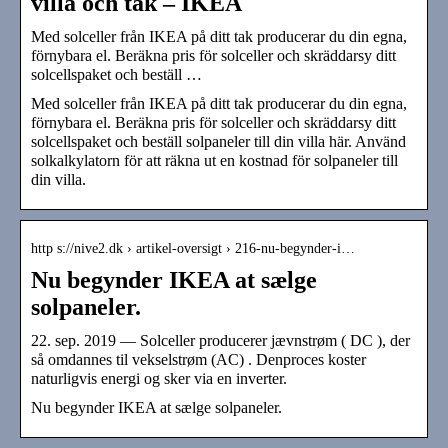
villa och tak – IKEA
Med solceller från IKEA på ditt tak producerar du din egna,
förnybara el. Beräkna pris för solceller och skräddarsy ditt
solcellspaket och beställ …
Med solceller från IKEA på ditt tak producerar du din egna,
förnybara el. Beräkna pris för solceller och skräddarsy ditt
solcellspaket och beställ solpaneler till din villa här. Använd
solkalkylatorn för att räkna ut en kostnad för solpaneler till
din villa.
http s://nive2.dk › artikel-oversigt › 216-nu-begynder-i…
Nu begynder IKEA at sælge
solpaneler.
22. sep. 2019 — Solceller producerer jævnstrøm ( DC ), der
så omdannes til vekselstrøm (AC) . Denproces koster
naturligvis energi og sker via en inverter.
Nu begynder IKEA at sælge solpaneler.