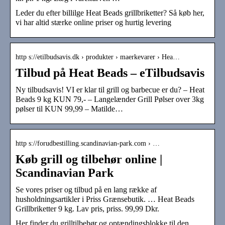
Leder du efter billilge Heat Beads grillbriketter? Så køb her,
vi har altid stærke online priser og hurtig levering
http s://etilbudsavis.dk › produkter › maerkevarer › Hea…
Tilbud på Heat Beads – eTilbudsavis
Ny tilbudsavis! VI er klar til grill og barbecue er du? – Heat
Beads 9 kg KUN 79,- – Langelænder Grill Pølser over 3kg
pølser til KUN 99,99 – Matilde…
http s://forudbestilling.scandinavian-park.com › …
Køb grill og tilbehør online |
Scandinavian Park
Se vores priser og tilbud på en lang række af
husholdningsartikler i Priss Grænsebutik. … Heat Beads
Grillbriketter 9 kg. Lav pris, priss. 99,99 Dkr.
Her finder du grilltilbehør og optændingsblokke til den