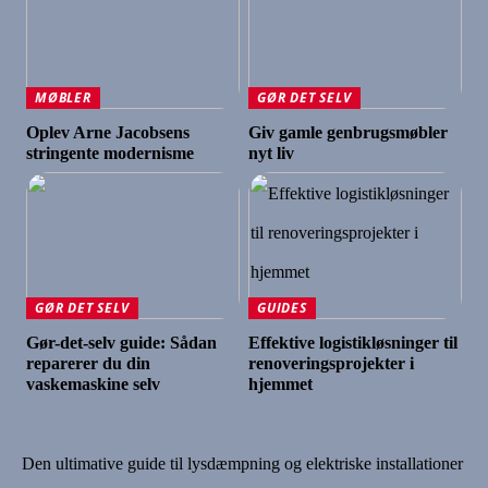
MØBLER
GØR DET SELV
Oplev Arne Jacobsens
Giv gamle genbrugsmøbler
stringente modernisme
nyt liv
GØR DET SELV
GUIDES
Gør-det-selv guide: Sådan
Effektive logistikløsninger til
reparerer du din
renoveringsprojekter i
vaskemaskine selv
hjemmet
Den ultimative guide til lysdæmpning og elektriske installationer