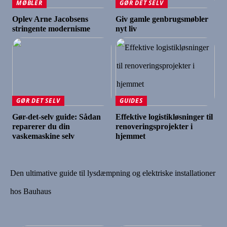
MØBLER
GØR DET SELV
Oplev Arne Jacobsens
Giv gamle genbrugsmøbler
stringente modernisme
nyt liv
GØR DET SELV
GUIDES
Gør-det-selv guide: Sådan
Effektive logistikløsninger til
reparerer du din
renoveringsprojekter i
vaskemaskine selv
hjemmet
Den ultimative guide til lysdæmpning og elektriske installationer
hos Bauhaus