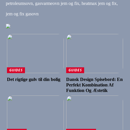
petroleumsovn, gasvarmeovn jem og fix, heatmax jem og fix,
jem og fix gasovn
GUIDES
GUIDES
Det rigtige gulv til din bolig
Dansk Design Spisebord: En
Perfekt Kombination Af
Funktion Og Æstetik