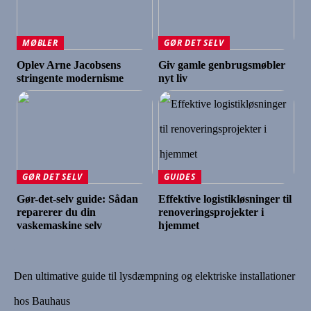
MØBLER
GØR DET SELV
Oplev Arne Jacobsens
Giv gamle genbrugsmøbler
stringente modernisme
nyt liv
GØR DET SELV
GUIDES
Gør-det-selv guide: Sådan
Effektive logistikløsninger til
reparerer du din
renoveringsprojekter i
vaskemaskine selv
hjemmet
Den ultimative guide til lysdæmpning og elektriske installationer
hos Bauhaus