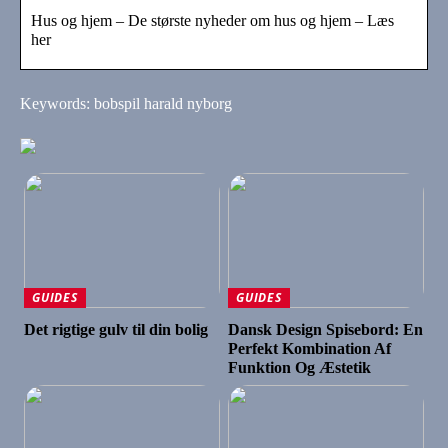
Hus og hjem – De største nyheder om hus og hjem – Læs
her
Keywords: bobspil harald nyborg
GUIDES
GUIDES
Det rigtige gulv til din bolig
Dansk Design Spisebord: En
Perfekt Kombination Af
Funktion Og Æstetik