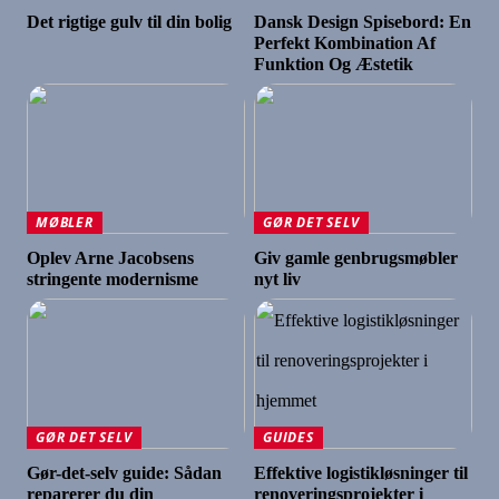
Det rigtige gulv til din bolig
Dansk Design Spisebord: En
Perfekt Kombination Af
Funktion Og Æstetik
MØBLER
GØR DET SELV
Oplev Arne Jacobsens
Giv gamle genbrugsmøbler
stringente modernisme
nyt liv
GØR DET SELV
GUIDES
Gør-det-selv guide: Sådan
Effektive logistikløsninger til
reparerer du din
renoveringsprojekter i