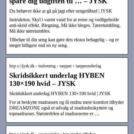
spare dig udgiften til … – JYSK
Du behøver ikke at gå på jagt efter sengetilbud | JYSK
Instruktion, Skyl i varmt vand for at rense og vedligeholde
anti-skrid effekt. Blegning, Må ikke bleges. Tørretumbling,
Må ikke tørretumbles.
Tilbehør til din seng kan gøre den ekstra behagelig – og er
meget billigere end en ny seng.
http s://jysk.dk › indretning › taepper › taeppeunderlag
Skridsikkert underlag HYBEN
130×190 hvid – JYSK
Skridsikkert underlag HYBEN 130×190 hvid | JYSK
For at beskytte madrassen og få endnu mere komfort tilbyder
DREAMZONE også et udvalg af madrasbeskyttere og
topmadrasser. Størstedelen af madrasserne er …