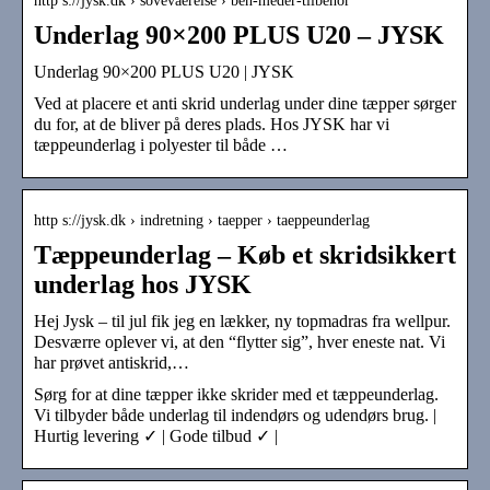
http s://jysk.dk › sovevaerelse › ben-meder-tilbehor
Underlag 90×200 PLUS U20 – JYSK
Underlag 90×200 PLUS U20 | JYSK
Ved at placere et anti skrid underlag under dine tæpper sørger
du for, at de bliver på deres plads. Hos JYSK har vi
tæppeunderlag i polyester til både …
http s://jysk.dk › indretning › taepper › taeppeunderlag
Tæppeunderlag – Køb et skridsikkert
underlag hos JYSK
Hej Jysk – til jul fik jeg en lækker, ny topmadras fra wellpur.
Desværre oplever vi, at den “flytter sig”, hver eneste nat. Vi
har prøvet antiskrid,…
Sørg for at dine tæpper ikke skrider med et tæppeunderlag.
Vi tilbyder både underlag til indendørs og udendørs brug. |
Hurtig levering ✓ | Gode tilbud ✓ |