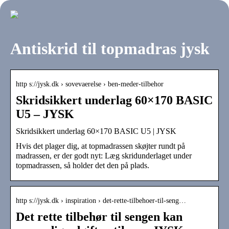
Antiskrid til topmadras jysk
http s://jysk.dk › sovevaerelse › ben-meder-tilbehor
Skridsikkert underlag 60×170 BASIC
U5 – JYSK
Skridsikkert underlag 60×170 BASIC U5 | JYSK
Hvis det plager dig, at topmadrassen skøjter rundt på
madrassen, er der godt nyt: Læg skridunderlaget under
topmadrassen, så holder det den på plads.
http s://jysk.dk › inspiration › det-rette-tilbehoer-til-seng…
Det rette tilbehør til sengen kan