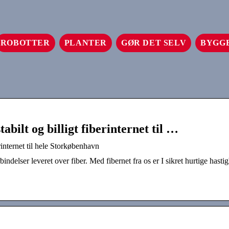
ROBOTTER
PLANTER
GØR DET SELV
BYGG
abilt og billigt fiberinternet til …
erinternet til hele Storkøbenhavn
ndelser leveret over fiber. Med fibernet fra os er I sikret hurtige hasti