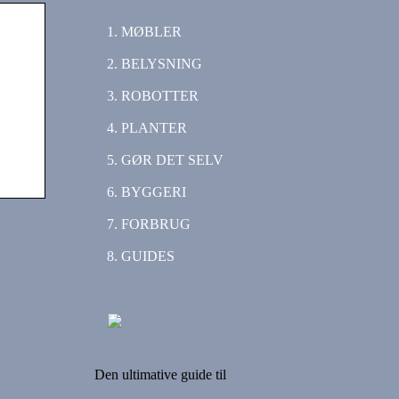
MØBLER
BELYSNING
ROBOTTER
,
PLANTER
,
GØR DET SELV
BYGGERI
FORBRUG
GUIDES
Den ultimative guide til