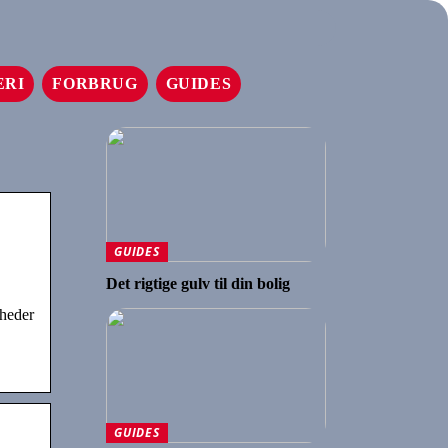
ERI
FORBRUG
GUIDES
GUIDES
Det rigtige gulv til din bolig
gheder
GUIDES