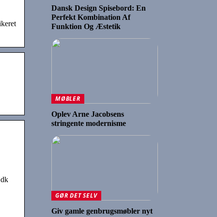
Dansk Design Spisebord: En
Perfekt Kombination Af
ikeret
Funktion Og Æstetik
MØBLER
Oplev Arne Jacobsens
stringente modernisme
.dk
GØR DET SELV
Giv gamle genbrugsmøbler nyt