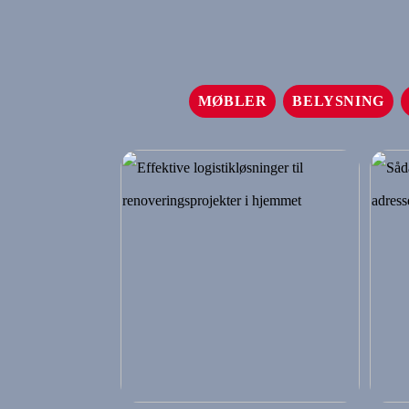
MØBLER
BELYSNING