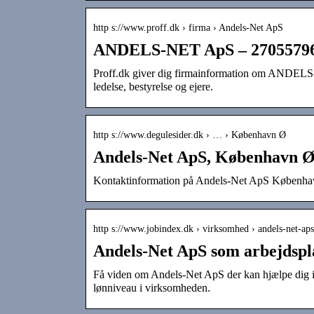
http s://www.proff.dk › firma › Andels-Net ApS
ANDELS-NET ApS – 27055796 
Proff.dk giver dig firmainformation om ANDELS-
ledelse, bestyrelse og ejere.
http s://www.degulesider.dk › … › København Ø
Andels-Net ApS, København Ø |
Kontaktinformation på Andels-Net ApS København 
http s://www.jobindex.dk › virksomhed › andels-net-aps
Andels-Net ApS som arbejdspl
Få viden om Andels-Net ApS der kan hjælpe dig i d
lønniveau i virksomheden.