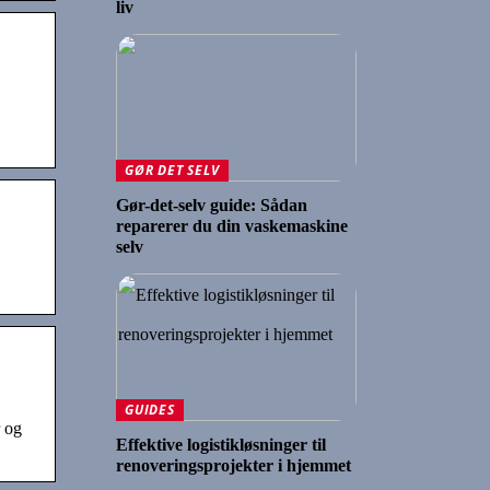
liv
GØR DET SELV
Gør-det-selv guide: Sådan
reparerer du din vaskemaskine
selv
GUIDES
r og
Effektive logistikløsninger til
renoveringsprojekter i hjemmet