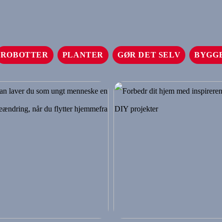
ROBOTTER
PLANTER
GØR DET SELV
BYGG