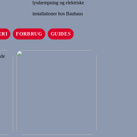
lysdæmpning og elektriske
installationer hos Bauhaus
ERI
FORBRUG
GUIDES